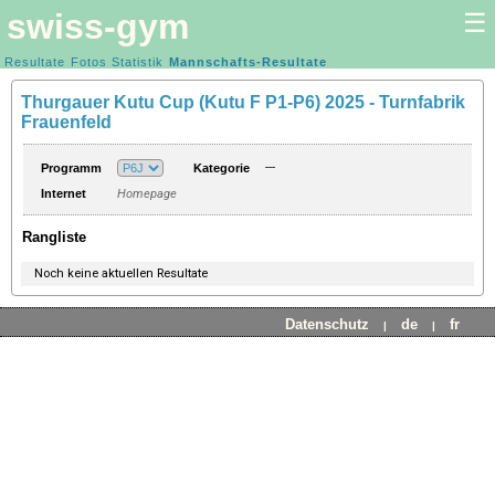
swiss-gym
☰
Kunstturnen Frauen |
Resultate
Fotos
Statistik
Kunstturnen Männer
Mannschafts-Resultate
Thurgauer Kutu Cup (Kutu F P1-P6) 2025 - Turnfabrik
Frauenfeld
---
Programm
Kategorie
Internet
Homepage
Rangliste
Noch keine aktuellen Resultate
Datenschutz
de
fr
|
|