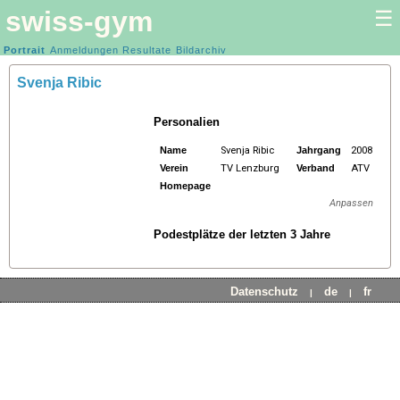
swiss-gym
☰
Kunstturnen Frauen |
Portrait
Anmeldungen
Resultate
Kunstturnen Männer
Bildarchiv
Svenja Ribic
Personalien
Name
Svenja Ribic
Jahrgang
2008
Verein
TV Lenzburg
Verband
ATV
Homepage
Anpassen
Podestplätze der letzten 3 Jahre
Datenschutz
de
fr
|
|