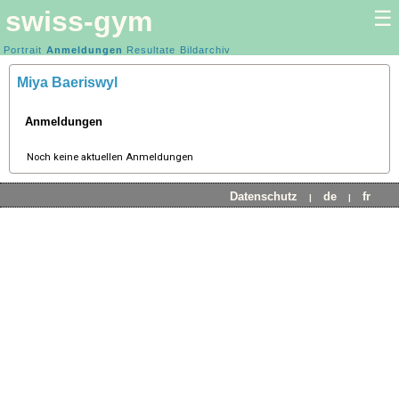
swiss-gym
☰
Kunstturnen Frauen |
Portrait
Anmeldungen
Resultate
Kunstturnen Männer
Bildarchiv
Miya Baeriswyl
Anmeldungen
Noch keine aktuellen Anmeldungen
Datenschutz
de
fr
|
|