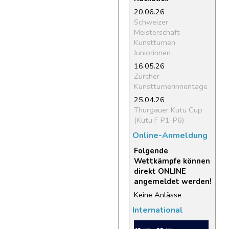
20.06.26
Schweizer
Meisterschaft
Kunstturnen
Juniorinnen
16.05.26
Zürcher
Kunstturnerinnentage
25.04.26
Thurgauer Kutu Cup
(Kutu F P1-P6)
Online-Anmeldung
Folgende
Wettkämpfe können
direkt ONLINE
angemeldet werden!
Keine Anlässe
International