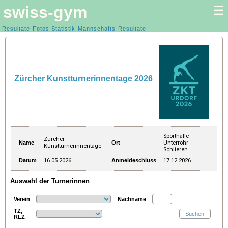
swiss-gym
☰
Kunstturnen Frauen |
Resultate
Fotos
Statistik
Kunstturnen Männer
Mannschafts-Resultate
Zürcher Kunstturnerinnentage 2026
Sporthalle
Zürcher
Name
Ort
Unterrohr
Kunstturnerinnentage
Schlieren
Datum
16.05.2026
Anmeldeschluss
17.12.2026
Auswahl der Turnerinnen
Verein
Nachname
TZ,
RLZ