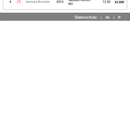
Stadtturnverein
4.
(7)
Valeska Brochier
2010
12.00
41.500
Wil
Datenschutz
de
fr
|
|