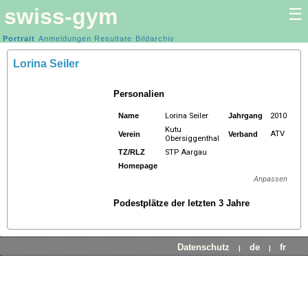
swiss-gym
☰
Kunstturnen Frauen |
Portrait
Anmeldungen
Resultate
Kunstturnen Männer
Bildarchiv
Lorina Seiler
Personalien
Name
Lorina Seiler
Jahrgang
2010
Kutu
ATV
Verein
Verband
Obersiggenthal
TZ/RLZ
STP Aargau
Homepage
Anpassen
Podestplätze der letzten 3 Jahre
Datenschutz
de
fr
|
|