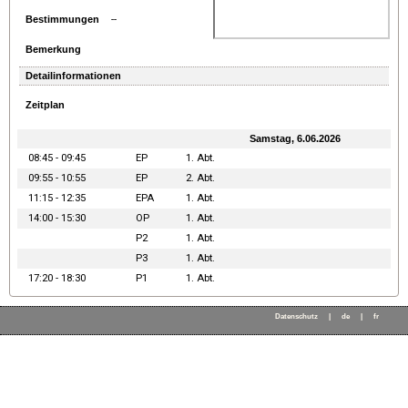
Bestimmungen
--
Bemerkung
Detailinformationen
Zeitplan
Samstag, 6.06.2026
08:45 - 09:45
EP
1. Abt.
09:55 - 10:55
EP
2. Abt.
11:15 - 12:35
EPA
1. Abt.
14:00 - 15:30
OP
1. Abt.
P2
1. Abt.
P3
1. Abt.
17:20 - 18:30
P1
1. Abt.
Datenschutz
|
de
|
fr