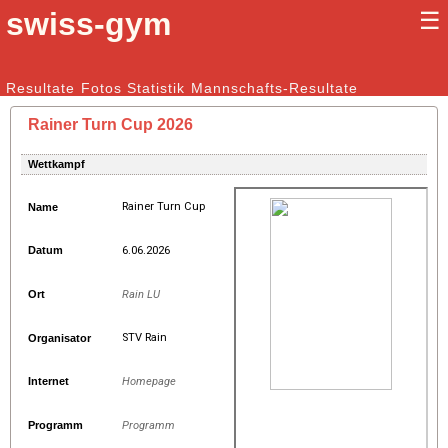
swiss-gym
☰
Kunstturnen Männer |
Resultate
Fotos
Statistik
Kunstturnen Frauen
Mannschafts-Resultate
Rainer Turn Cup 2026
Wettkampf
Rainer Turn Cup
Name
Datum
6.06.2026
Ort
Rain LU
STV Rain
Organisator
Internet
Homepage
Programm
Programm