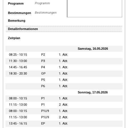
Programm
Programm
Bestimmungen
Bestimmungen
Bemerkung
Detailinformationen
Zeitplan
Samstag, 16.05.2026
08:25 - 10:15
P2
1. Abt.
11:30 - 13:00
P3
1. Abt.
14:45 - 16:45
P4
1. Abt.
18:30 - 20:30
OP
1. Abt.
P5
1. Abt.
P6
1. Abt.
Sonntag, 17.05.2026
08:00 - 10:15
P1
1. Abt.
11:15 - 13:00
P1
2. Abt.
08:00 - 10:15
P1U9
1. Abt.
11:15 - 13:00
P1U9
2. Abt.
13:45 - 16:15
EP
1. Abt.