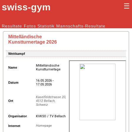
swiss-gym
☰
Kunstturnen Männer |
Resultate
Fotos
Statistik
Kunstturnen Frauen
Mannschafts-Resultate
Mittelländische
Kunstturnertage 2026
Wettkampf
Mittelländische
Name
Kunstturnertage
16.05.2026 -
Datum
17.05.2026
Kaselfeldstrasse 20,
Ort
4512 Bellach,
Schweiz
Organisator
KVKSO / TV Bellach
Homepage
Internet