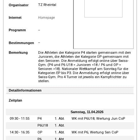
TZ Rheintal
Organisator
Internet
Homepage
Programm
--
--
Bestimmungen
Bemerkung
Die Athleten der Kategorie P4 starten gemeinsam mit den
Junioren, die Athleten der Kategorie OP gemeinsam mit
den Senioren. Die Anmeldung erfolgt online über Swiss-
Gym. (P4 und P6 U18 = Junioren <18 / P6 und OP =
Senioren >18). Nationaler Wettkampf am Sonntag für die
Kategorien EP bis P3. Die Anmeldung erfolgt online über
Swiss-Gym. Pro 4 Turner ist jeweils ein Kampfrichter zu
stellen.
Detailinformationen
Zeitplan
Samstag, 11.04.2026
09:30 - 11:55
P4
1. Abt.
WK mit P6U18; Wertung Jun CoP
P6U18
1. Abt.
14:30 - 16:35
OP
1. Abt.
WK mit P6; Wertung Sen CoP
P6
1. Abt.