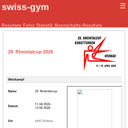
swiss-gym
☰
Kunstturnen Männer |
Resultate
Fotos
Statistik
Kunstturnen Frauen
Mannschafts-Resultate
29. Rheintalcup 2026
Wettkampf
Name
29. Rheintalcup
11.04.2026 -
Datum
12.04.2026
Ort
9443 Widnau