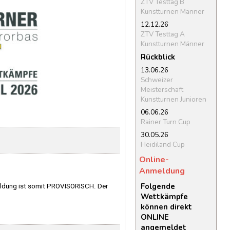
ZTV Testtag B
Kunstturnen Männer
12.12.26
ZTV Testtag A
Kunstturnen Männer
Rückblick
13.06.26
Schweizer
Meisterschaft
Kunstturnen Junioren
06.06.26
Rainer Turn Cup
30.05.26
Heidiland Cup
Online-
Anmeldung
Folgende
meldung ist somit PROVISORISCH. Der
Wettkämpfe
können direkt
ONLINE
angemeldet