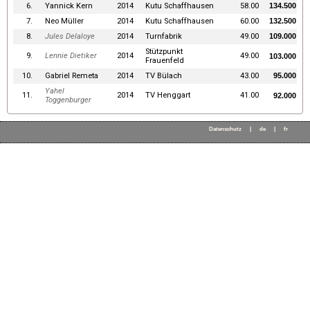
6.
Yannick Kern
2014
Kutu Schaffhausen
58.00
134.500
7.
Neo Müller
2014
Kutu Schaffhausen
60.00
132.500
8.
Jules Delaloye
2014
Turnfabrik
49.00
109.000
Stützpunkt
9.
Lennie Dietiker
2014
49.00
103.000
Frauenfeld
10.
Gabriel Remeta
2014
TV Bülach
43.00
95.000
Yahel
11.
2014
TV Henggart
41.00
92.000
Toggenburger
Datenschutz
|
de
|
fr