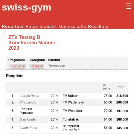
swiss-gym
☰
Kunstturnen Männer |
Resultate
Fotos
Statistik
Kunstturnen Frauen
Mannschafts-Resultate
ZTV Testtag B
Kunstturnen Männer
2023
Programm
Kategorie
Internet
Homepage
Rangliste
D-
Total
Wert
1.
Giorgio Rossi
2014
TV Bülach
75.00
218.500
2.
Nils Landis
2014
TV Wädenswil
66.00
206.000
Jon-Erik
3.
2014
TV Wetzikon
70.00
197.000
Durussel
4.
Gian Hinder
2014
Turnfabrik
64.00
188.000
Stützpunkt
5.
Gianin Kuhn
2014
56.00
145.500
Frauenfeld