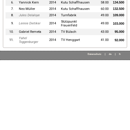
6.
Yannick Kern
2014
Kutu Schaffhausen
58.00
134.500
7.
Neo Müller
2014
Kutu Schaffhausen
60.00
132.500
8.
Jules Delaloye
2014
Turnfabrik
49.00
109.000
Stützpunkt
9.
Lennie Dietiker
2014
49.00
103.000
Frauenfeld
10.
Gabriel Remeta
2014
TV Bülach
43.00
95.000
Yahel
11.
2014
TV Henggart
41.00
92.000
Toggenburger
Datenschutz
|
de
|
fr