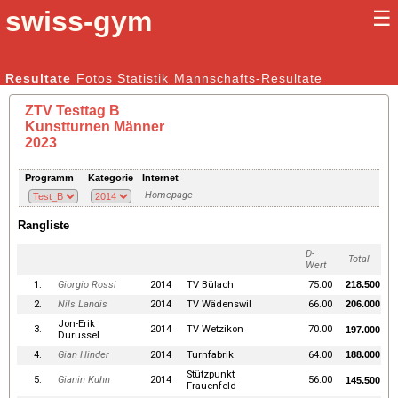
swiss-gym
☰
Kunstturnen Männer |
Resultate
Fotos
Statistik
Kunstturnen Frauen
Mannschafts-Resultate
ZTV Testtag B
Kunstturnen Männer
2023
Programm
Kategorie
Internet
Homepage
Rangliste
D-
Total
Wert
1.
Giorgio Rossi
2014
TV Bülach
75.00
218.500
2.
Nils Landis
2014
TV Wädenswil
66.00
206.000
Jon-Erik
3.
2014
TV Wetzikon
70.00
197.000
Durussel
4.
Gian Hinder
2014
Turnfabrik
64.00
188.000
Stützpunkt
5.
Gianin Kuhn
2014
56.00
145.500
Frauenfeld