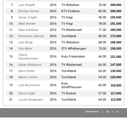
7.
Luis Knöpfli
2016
TV Wetzikon
76.00
208.000
8.
Emilian Oester
2016
KTV Dietikon
83.00
206.000
9.
Oscar Ziegler
2016
TV Hegi
90.00
193.500
10.
Maël Bender
2016
TV Hegi
78.00
191.500
11.
Ryan D'Andrea
2016
TV Wädenswil
71.00
185.500
12.
Emanuele Fabrizio
2016
Turnfabrik
80.00
173.500
13.
Lian Bürgi
2016
TV Wetzikon
68.00
166.000
14.
Ron Meier
2016
STV Affeltrangen
73.00
158.000
Charly
15.
2016
Kutu Freienstein
66.00
151.500
Hausammann
16.
Nolan Wiebusch
2016
TV Wädenswil
66.00
147.500
17.
Dario Keller
2016
Turnfabrik
62.00
130.500
18.
Martin Lehner
2016
Turnfabrik
54.00
128.000
Kutu
19.
Lion Buchmeier
2016
60.00
118.500
Schaffhausen
20.
Nevio Vogel
2016
TV Bülach
57.00
117.500
21.
Lucien Burgmann
2016
Turnfabrik
64.00
113.000
Datenschutz
|
de
|
fr