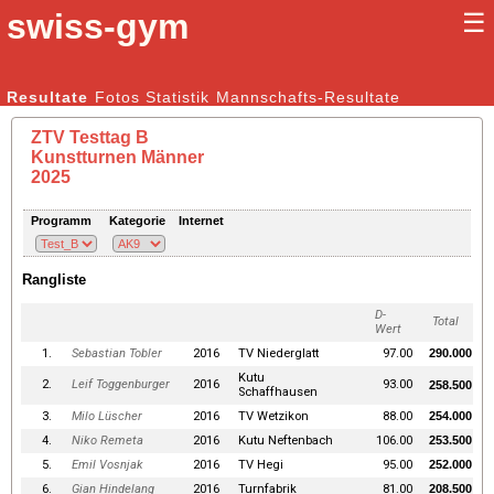
swiss-gym
☰
Kunstturnen Männer |
Resultate
Fotos
Statistik
Kunstturnen Frauen
Mannschafts-Resultate
ZTV Testtag B
Kunstturnen Männer
2025
Programm
Kategorie
Internet
Rangliste
D-
Total
Wert
1.
Sebastian Tobler
2016
TV Niederglatt
97.00
290.000
Kutu
2.
Leif Toggenburger
2016
93.00
258.500
Schaffhausen
3.
Milo Lüscher
2016
TV Wetzikon
88.00
254.000
4.
Niko Remeta
2016
Kutu Neftenbach
106.00
253.500
5.
Emil Vosnjak
2016
TV Hegi
95.00
252.000
6.
Gian Hindelang
2016
Turnfabrik
81.00
208.500