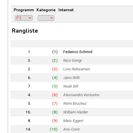
Programm
Kategorie
Internet
Rangliste
1.
(1)
Federico Schmid
3.
(2)
Nico Giorgi
2.
(3)
Livio Rebsamen
6.
(4)
Jano Willi
7.
(5)
Noah Bill
4.
(6)
Alessandro Venturino
5.
(7)
Rémi Bruchez
16.
(8)
William Harder
8.
(9)
Mats Eggert
14.
(10)
Aris Conti