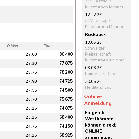
ZTV Testtag B
Kunstturnen Männer
12.12.26
ZTV Testtag A
Kunstturnen Männer
Rückblick
13.06.26
D-Wert
Total
Schweizer
80.400
Meisterschaft
29.60
Kunstturnen Junioren
77.875
29.30
06.06.26
78.200
28.75
Rainer Turn Cup
74.725
30.05.26
27.90
Heidiland Cup
74.500
27.55
Online-
75.675
26.70
Anmeldung
74.875
26.25
Folgende
68.400
25.25
Wettkämpfe
können direkt
74.150
24.75
ONLINE
68.925
24.25
angemeldet