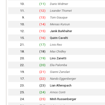
13.
(11)
Dario Widmer
11.
(12)
Leander Thomet
9.
(13)
Tom Giauque
10.
(14)
Merxas Kursun
12.
(15)
Janik Burkhalter
15.
(16)
Quirin Cavelti
21.
(17)
Livio Reo
18.
(18)
Max Chidley
20.
(19)
Lino Zanetti
22.
(20)
Elia Palomba
19.
(21)
Gianni Zanolari
17.
(22)
Nando Eggenberger
23.
(23)
Lian Allenspach
25.
(24)
Amos Conti
24.
(25)
Minh Russenberger