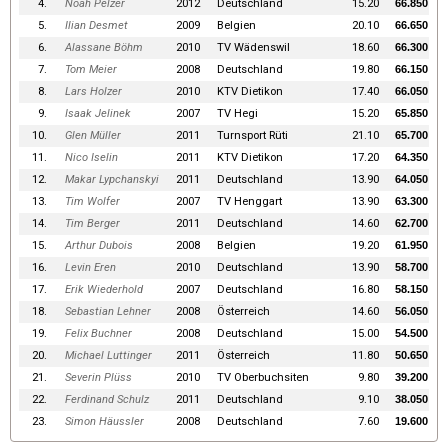
4.
Noah Pelzer
2012
Deutschland
15.20
66.850
5.
Ilian Desmet
2009
Belgien
20.10
66.650
6.
Alassane Böhm
2010
TV Wädenswil
18.60
66.300
7.
Tom Meier
2008
Deutschland
19.80
66.150
8.
Lars Holzer
2010
KTV Dietikon
17.40
66.050
9.
Isaak Jelinek
2007
TV Hegi
15.20
65.850
10.
Glen Müller
2011
Turnsport Rüti
21.10
65.700
11.
Nico Iselin
2011
KTV Dietikon
17.20
64.350
12.
Makar Lypchanskyi
2011
Deutschland
13.90
64.050
13.
Tim Wolfer
2007
TV Henggart
13.90
63.300
14.
Tim Berger
2011
Deutschland
14.60
62.700
15.
Arthur Dubois
2008
Belgien
19.20
61.950
16.
Levin Eren
2010
Deutschland
13.90
58.700
17.
Erik Wiederhold
2007
Deutschland
16.80
58.150
18.
Sebastian Lehner
2008
Österreich
14.60
56.050
19.
Felix Buchner
2008
Deutschland
15.00
54.500
20.
Michael Luttinger
2011
Österreich
11.80
50.650
21.
Severin Plüss
2010
TV Oberbuchsiten
9.80
39.200
22.
Ferdinand Schulz
2011
Deutschland
9.10
38.050
23.
Simon Häussler
2008
Deutschland
7.60
19.600