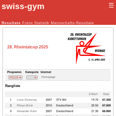
swiss-gym
☰
Kunstturnen Männer |
Resultate
Fotos
Statistik
Kunstturnen Frauen
Mannschafts-Resultate
28. Rheintalcup 2025
Programm
Kategorie
Internet
Homepage
Rangliste
D-Wert
Total
1.
Linus Eisenring
2007
STV Wil
19.70
67.350
2.
Phinyo Brick
2010
Deutschland
20.50
67.000
3.
Alexander Kuhn
2007
Deutschland
21.30
66.900