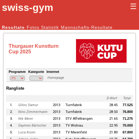
swiss-gym
☰
Kunstturnen Männer |
Resultate
Fotos
Statistik
Kunstturnen Frauen
Mannschafts-Resultate
Thurgauer Kunstturn
Cup 2025
Programm
Kategorie
Internet
Homepage
Rangliste
D-Wert
Total
1.
Gilles Damur
2013
Turnfabrik
28.45
77.525
2.
Nino Zimmermann
2013
Turnfabrik
28.50
76.800
3.
Nik Meier
2013
STV Affeltrangen
21.65
71.275
4.
Daymen Bärlocher
2013
TV Widnau
22.95
70.000
5.
Luca Kuoni
2013
TV Maienfeld
21.80
67.800