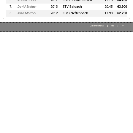
6.
Adrian Joder
2012
Kutu Schaffhausen
19.75
64.700
7.
David Steiger
2013
STV Balgach
20.45
63.900
8.
Miro Marroni
2012
Kutu Neftenbach
17.90
62.250
Datenschutz
|
de
|
fr