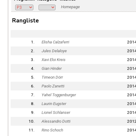
Homepage
Rangliste
1.
Elisha Calzaferri
201
2.
Jules Delaloye
201
3.
Xavi Eloi Kreis
201
4.
Gian Hinder
201
5.
Timeon Dörr
201
6.
Paolo Zanetti
201
7.
Yahel Toggenburger
201
8.
Laurin Eugster
201
9.
Lionel Schlanser
201
10.
Alessandro Dotti
201
11.
Rino Schoch
201