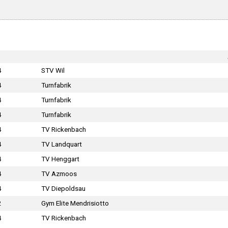
4
STV Wil
4
Turnfabrik
4
Turnfabrik
4
Turnfabrik
4
TV Rickenbach
4
TV Landquart
4
TV Henggart
4
TV Azmoos
4
TV Diepoldsau
2
Gym Elite Mendrisiotto
4
TV Rickenbach