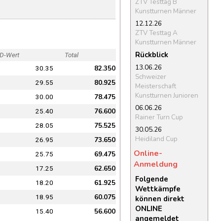
ZTV Testtag B
Kunstturnen Männer
12.12.26
ZTV Testtag A
Kunstturnen Männer
Rückblick
D-Wert
Total
13.06.26
82.350
30.35
Schweizer
80.925
29.55
Meisterschaft
Kunstturnen Junioren
78.475
30.00
06.06.26
76.600
25.40
Rainer Turn Cup
75.525
28.05
30.05.26
Heidiland Cup
73.650
26.95
Online-
69.475
25.75
Anmeldung
62.650
17.25
Folgende
61.925
18.20
Wettkämpfe
60.075
18.95
können direkt
ONLINE
56.600
15.40
angemeldet