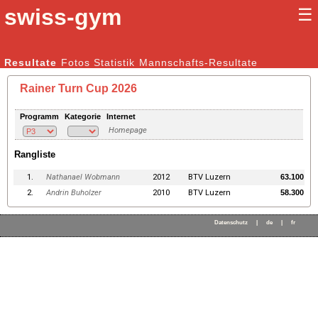
swiss-gym
☰
Kunstturnen Männer |
Resultate
Fotos
Statistik
Kunstturnen Frauen
Mannschafts-Resultate
Rainer Turn Cup 2026
Programm
Kategorie
Internet
Homepage
Rangliste
1.
Nathanael Wobmann
2012
BTV Luzern
63.100
2.
Andrin Buholzer
2010
BTV Luzern
58.300
Datenschutz
|
de
|
fr