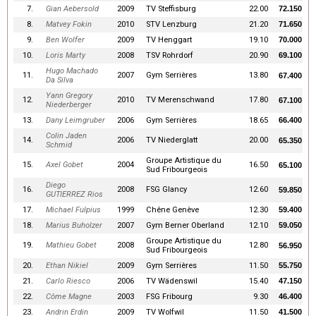
7.
Gian Aebersold
2009
TV Steffisburg
22.00
72.150
8.
Matvey Fokin
2010
STV Lenzburg
21.20
71.650
9.
Ben Wolfer
2009
TV Henggart
19.10
70.000
10.
Loris Marty
2008
TSV Rohrdorf
20.90
69.100
Hugo Machado
11.
2007
Gym Serrières
13.80
67.400
Da Silva
Yann Gregory
12.
2010
TV Merenschwand
17.80
67.100
Niederberger
13.
Dany Leimgruber
2006
Gym Serrières
18.65
66.400
Colin Jaden
14.
2006
TV Niederglatt
20.00
65.350
Schmid
Groupe Artistique du
15.
Axel Gobet
2004
16.50
65.100
Sud Fribourgeois
Diego
16.
2008
FSG Glancy
12.60
59.850
GUTIERREZ Rios
17.
Michael Fulpius
1999
Chêne Genève
12.30
59.400
18.
Marius Buholzer
2007
Gym Berner Oberland
12.10
59.050
Groupe Artistique du
19.
Mathieu Gobet
2008
12.80
56.950
Sud Fribourgeois
20.
Ethan Nikiel
2009
Gym Serrières
11.50
55.750
21.
Carlo Riesco
2006
TV Wädenswil
15.40
47.150
22.
Côme Magne
2003
FSG Fribourg
9.30
46.400
23.
Andrin Erdin
2009
TV Wolfwil
11.50
41.500