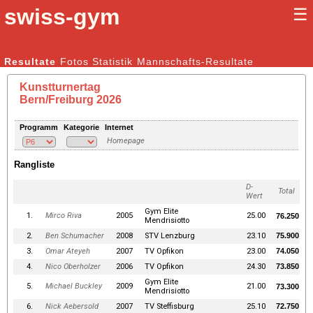
swiss-gym
☰
Kunstturnen Männer |
Resultate
Fotos
Statistik
Kunstturnen Frauen
Mannschafts-Resultate
Kunstturnertag
Bern/Freiburg 2026
Programm
Kategorie
Internet
Homepage
Rangliste
D-
Total
Wert
Gym Elite
1.
Mirco Riva
2005
25.00
76.250
Mendrisiotto
2.
Ben Schumacher
2008
STV Lenzburg
23.10
75.900
3.
Omar Ateyeh
2007
TV Opfikon
23.00
74.050
4.
Nico Oberholzer
2006
TV Opfikon
24.30
73.850
Gym Elite
5.
Michael Buckley
2009
21.00
73.300
Mendrisiotto
6.
Nick Aebersold
2007
TV Steffisburg
25.10
72.750