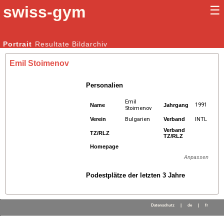
swiss-gym
☰
Kunstturnen Männer |
Portrait
Resultate
Bildarchiv
Kunstturnen Frauen
Emil Stoimenov
Personalien
Emil
1991
Name
Jahrgang
Stoimenov
Verein
Bulgarien
Verband
INTL
Verband
TZ/RLZ
TZ/RLZ
Homepage
Anpassen
Podestplätze der letzten 3 Jahre
Datenschutz
|
de
|
fr