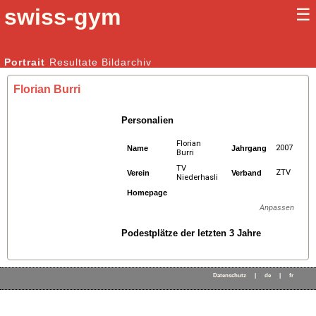
swiss-gym
☰
Kunstturnen Männer |
Portrait
Resultate
Bildarchiv
Kunstturnen Frauen
Florian Burri
Personalien
Florian
2007
Name
Jahrgang
Burri
TV
ZTV
Verein
Verband
Niederhasli
Homepage
Anpassen
Podestplätze der letzten 3 Jahre
Datenschutz
|
de
|
fr