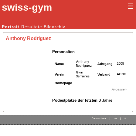
swiss-gym
☰
Kunstturnen Männer |
Portrait
Resultate
Bildarchiv
Kunstturnen Frauen
Anthony Rodriguez
Personalien
Anthony
2005
Name
Jahrgang
Rodriguez
Gym
ACNG
Verein
Verband
Serrières
Homepage
Anpassen
Podestplätze der letzten 3 Jahre
Datenschutz
|
de
|
fr