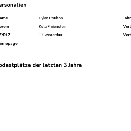
ersonalien
ame
Jah
Dylan Poulton
erein
Ver
Kutu Freienstein
Z/RLZ
Ver
TZ Winterthur
omepage
odestplätze der letzten 3 Jahre