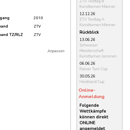
ZTV Testtag B
Kunstturnen Männer
12.12.26
rgang
2010
ZTV Testtag A
Kunstturnen Männer
band
ZTV
Rückblick
band TZ/RLZ
ZTV
13.06.26
Schweizer
Meisterschaft
Anpassen
Kunstturnen Junioren
06.06.26
Rainer Turn Cup
30.05.26
Heidiland Cup
Online-
Anmeldung
Folgende
Wettkämpfe
können direkt
ONLINE
angemeldet