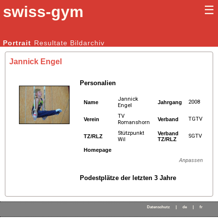
swiss-gym
☰
Kunstturnen Männer |
Portrait
Resultate
Bildarchiv
Kunstturnen Frauen
Jannick Engel
Personalien
Jannick
2008
Name
Jahrgang
Engel
TV
TGTV
Verein
Verband
Romanshorn
Stützpunkt
Verband
SGTV
TZ/RLZ
Wil
TZ/RLZ
Homepage
Anpassen
Podestplätze der letzten 3 Jahre
Datenschutz
|
de
|
fr