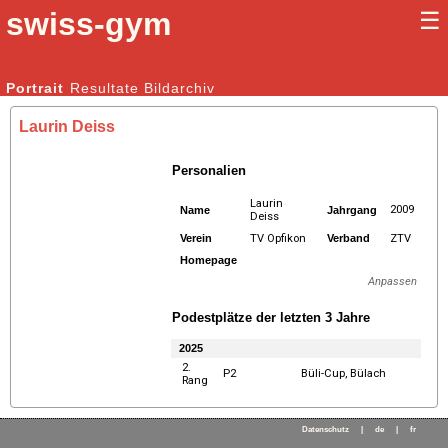
swiss-gym
☰
Kunstturnen Männer |
Portrait
Resultate
Bildarchiv
Kunstturnen Frauen
Laurin Deiss
Personalien
Laurin
2009
Name
Jahrgang
Deiss
Verein
TV Opfikon
Verband
ZTV
Homepage
Anpassen
Podestplätze der letzten 3 Jahre
2025
2.
P2
Büli-Cup, Bülach
Rang
Datenschutz
|
de
|
fr