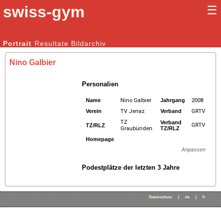
swiss-gym
☰
Kunstturnen Männer |
Portrait
Resultate
Bildarchiv
Kunstturnen Frauen
Nino Galbier
Personalien
Name
Nino Galbier
Jahrgang
2008
Verein
TV Jenaz
Verband
GRTV
TZ
Verband
GRTV
TZ/RLZ
Graubünden
TZ/RLZ
Homepage
Anpassen
Podestplätze der letzten 3 Jahre
Datenschutz
|
de
|
fr