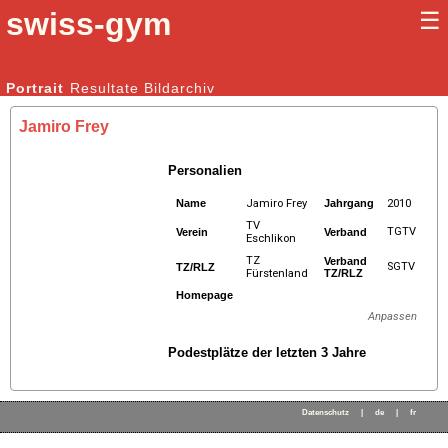
swiss-gym
☰
Kunstturnen Männer |
Portrait
Resultate
Bildarchiv
Kunstturnen Frauen
Jamiro Frey
Personalien
Name
Jamiro Frey
Jahrgang
2010
TV
TGTV
Verein
Verband
Eschlikon
TZ
Verband
SGTV
TZ/RLZ
Fürstenland
TZ/RLZ
Homepage
Anpassen
Podestplätze der letzten 3 Jahre
Datenschutz
|
de
|
fr