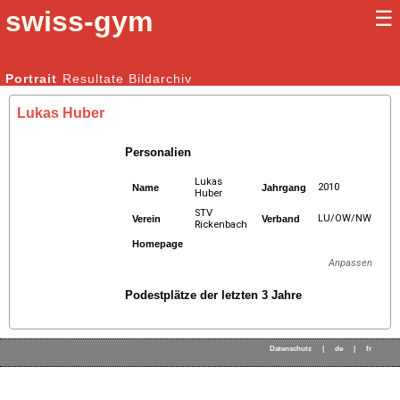
swiss-gym
☰
Kunstturnen Männer |
Portrait
Resultate
Bildarchiv
Kunstturnen Frauen
Lukas Huber
Personalien
Lukas
2010
Name
Jahrgang
Huber
STV
LU/OW/NW
Verein
Verband
Rickenbach
Homepage
Anpassen
Podestplätze der letzten 3 Jahre
Datenschutz
|
de
|
fr