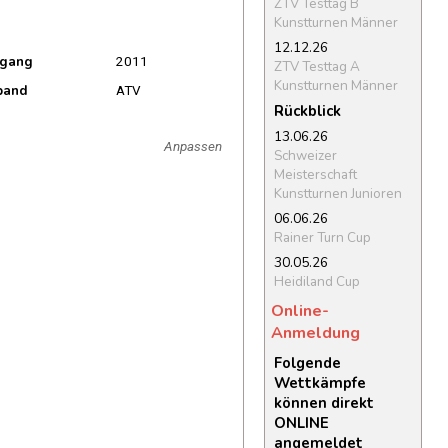
ZTV Testtag B
Kunstturnen Männer
12.12.26
rgang
2011
ZTV Testtag A
Kunstturnen Männer
band
ATV
Rückblick
13.06.26
Anpassen
Schweizer
Meisterschaft
Kunstturnen Junioren
06.06.26
Rainer Turn Cup
30.05.26
Heidiland Cup
Online-
Anmeldung
Folgende
Wettkämpfe
können direkt
ONLINE
angemeldet