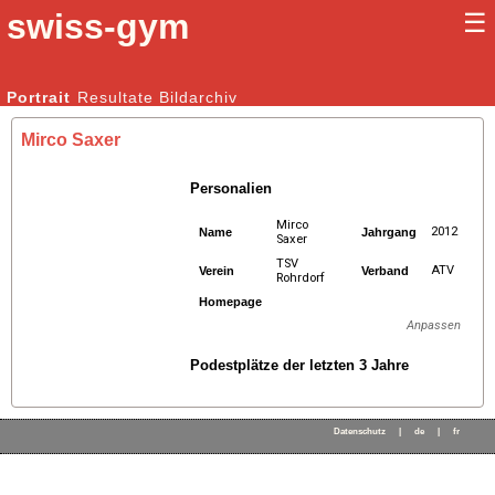
swiss-gym
☰
Kunstturnen Männer |
Portrait
Resultate
Bildarchiv
Kunstturnen Frauen
Mirco Saxer
Personalien
Mirco
2012
Name
Jahrgang
Saxer
TSV
ATV
Verein
Verband
Rohrdorf
Homepage
Anpassen
Podestplätze der letzten 3 Jahre
Datenschutz
|
de
|
fr