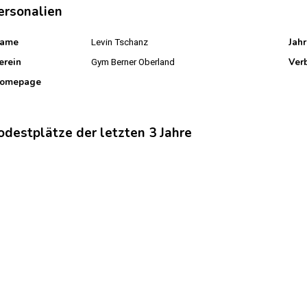
ersonalien
ame
Jah
Levin Tschanz
erein
Ver
Gym Berner Oberland
omepage
odestplätze der letzten 3 Jahre