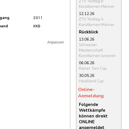
ZTV Testtag B
Kunstturnen Männer
12.12.26
rgang
2011
ZTV Testtag A
Kunstturnen Männer
band
KKB
Rückblick
13.06.26
Anpassen
Schweizer
Meisterschaft
Kunstturnen Junioren
06.06.26
Rainer Turn Cup
30.05.26
Heidiland Cup
Online-
Anmeldung
Folgende
Wettkämpfe
können direkt
ONLINE
angemeldet