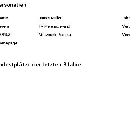
ersonalien
ame
Jah
James Müller
erein
Ver
TV Merenschwand
Z/RLZ
Ver
Stützpunkt Aargau
omepage
odestplätze der letzten 3 Jahre