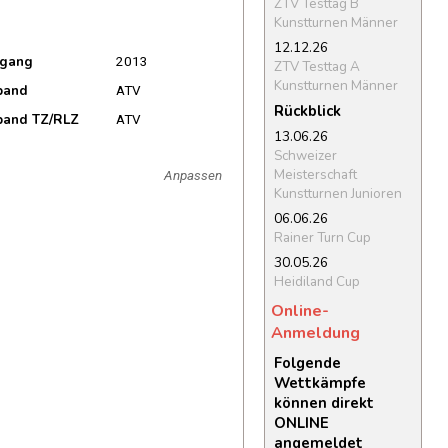
ZTV Testtag B
Kunstturnen Männer
12.12.26
rgang
2013
ZTV Testtag A
Kunstturnen Männer
band
ATV
Rückblick
band TZ/RLZ
ATV
13.06.26
Schweizer
Meisterschaft
Anpassen
Kunstturnen Junioren
06.06.26
Rainer Turn Cup
30.05.26
Heidiland Cup
Online-
Anmeldung
Folgende
Wettkämpfe
können direkt
ONLINE
angemeldet