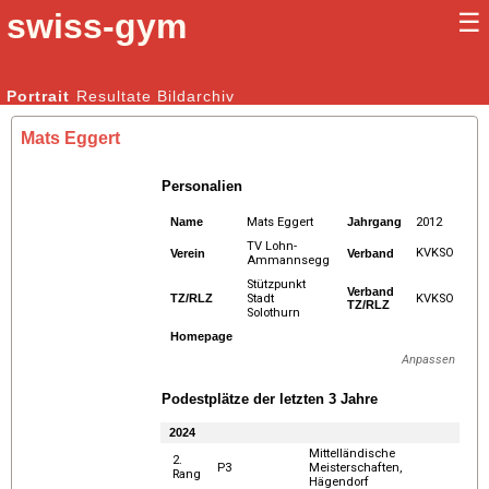
swiss-gym
☰
Kunstturnen Männer |
Portrait
Resultate
Bildarchiv
Kunstturnen Frauen
Mats Eggert
Personalien
Name
Mats Eggert
Jahrgang
2012
TV Lohn-
KVKSO
Verein
Verband
Ammannsegg
Stützpunkt
Verband
TZ/RLZ
Stadt
KVKSO
TZ/RLZ
Solothurn
Homepage
Anpassen
Podestplätze der letzten 3 Jahre
2024
Mittelländische
2.
P3
Meisterschaften,
Rang
Hägendorf