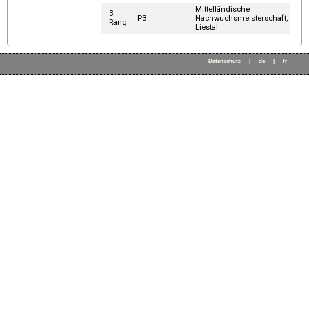
Mittelländische
3.
P3
Nachwuchsmeisterschaft,
Rang
Liestal
Datenschutz
|
de
|
fr