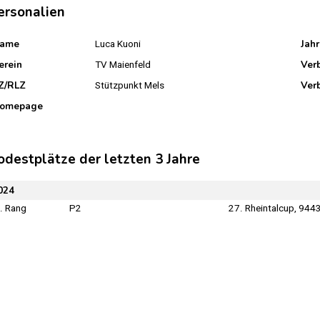
ersonalien
ame
Jah
Luca Kuoni
erein
Ver
TV Maienfeld
Z/RLZ
Ver
Stützpunkt Mels
omepage
odestplätze der letzten 3 Jahre
024
. Rang
P2
27. Rheintalcup, 944