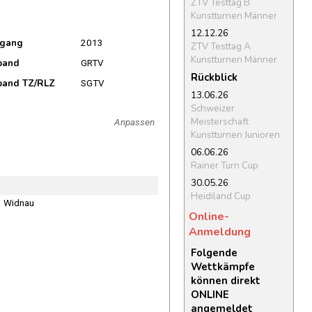
ZTV Testtag B
Kunstturnen Männer
12.12.26
rgang
2013
ZTV Testtag A
Kunstturnen Männer
band
GRTV
Rückblick
band TZ/RLZ
SGTV
13.06.26
Schweizer
Meisterschaft
Anpassen
Kunstturnen Junioren
06.06.26
Rainer Turn Cup
30.05.26
Heidiland Cup
3 Widnau
Online-
Anmeldung
Folgende
Wettkämpfe
können direkt
ONLINE
angemeldet