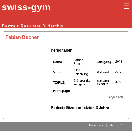
swiss-gym
☰
Kunstturnen Männer |
Portrait
Resultate
Bildarchiv
Kunstturnen Frauen
Fabian Bucher
Personalien
Fabian
2013
Name
Jahrgang
Bucher
STV
ATV
Verein
Verband
Lenzburg
Stützpunkt
Verband
ATV
TZ/RLZ
Aargau
TZ/RLZ
Homepage
Anpassen
Podestplätze der letzten 3 Jahre
Datenschutz
|
de
|
fr