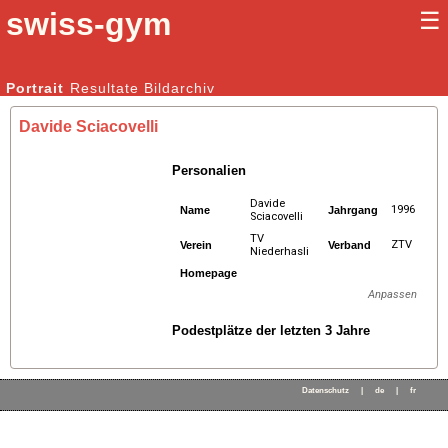
swiss-gym
☰
Kunstturnen Männer |
Portrait
Resultate
Bildarchiv
Kunstturnen Frauen
Davide Sciacovelli
Personalien
Davide
1996
Name
Jahrgang
Sciacovelli
TV
ZTV
Verein
Verband
Niederhasli
Homepage
Anpassen
Podestplätze der letzten 3 Jahre
Datenschutz
|
de
|
fr