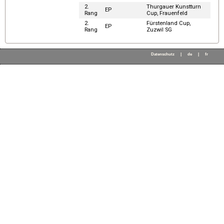
2.
Thurgauer Kunstturn
EP
Rang
Cup, Frauenfeld
2.
Fürstenland Cup,
EP
Rang
Zuzwil SG
Datenschutz
|
de
|
fr