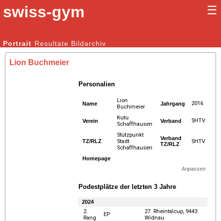
swiss-gym
☰
Kunstturnen Männer |
Portrait
Resultate
Bildarchiv
Kunstturnen Frauen
Lion Buchmeier
Personalien
Lion
2016
Name
Jahrgang
Buchmeier
Kutu
SHTV
Verein
Verband
Schaffhausen
Stützpunkt
Verband
TZ/RLZ
Stadt
SHTV
TZ/RLZ
Schaffhausen
Homepage
Anpassen
Podestplätze der letzten 3 Jahre
2024
2.
27. Rheintalcup, 9443
EP
Rang
Widnau