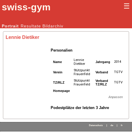
swiss-gym
☰
Kunstturnen Männer |
Portrait
Resultate
Bildarchiv
Kunstturnen Frauen
Lennie Dietiker
Personalien
Lennie
2014
Name
Jahrgang
Dietiker
Stützpunkt
TGTV
Verein
Verband
Frauenfeld
Stützpunkt
Verband
TGTV
TZ/RLZ
Frauenfeld
TZ/RLZ
Homepage
Anpassen
Podestplätze der letzten 3 Jahre
Datenschutz
|
de
|
fr