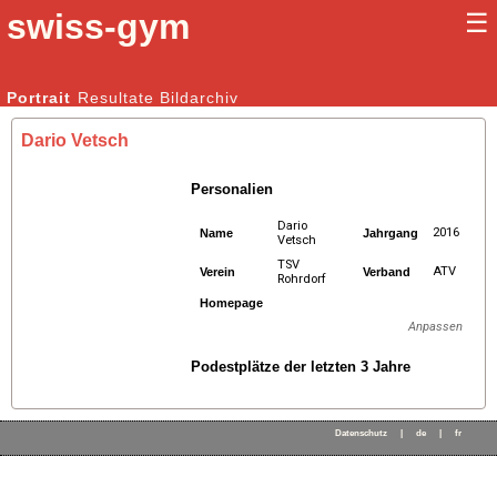
swiss-gym
☰
Kunstturnen Männer |
Portrait
Resultate
Bildarchiv
Kunstturnen Frauen
Dario Vetsch
Personalien
Dario
2016
Name
Jahrgang
Vetsch
TSV
ATV
Verein
Verband
Rohrdorf
Homepage
Anpassen
Podestplätze der letzten 3 Jahre
Datenschutz
|
de
|
fr