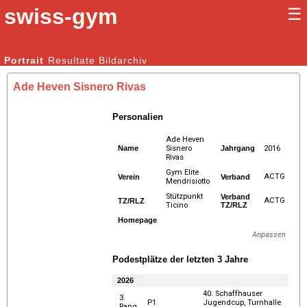
swiss-gym
☰
Kunstturnen Männer |
Portrait
Resultate
Bildarchiv
Kunstturnen Frauen
Ade Heven Sisnero Rivas
Personalien
Ade Heven
Name
Sisnero
Jahrgang
2016
Rivas
Gym Elite
ACTG
Verein
Verband
Mendrisiotto
Stützpunkt
Verband
ACTG
TZ/RLZ
Ticino
TZ/RLZ
Homepage
Anpassen
Podestplätze der letzten 3 Jahre
2026
40. Schaffhauser
3.
P1
Jugendcup, Turnhalle
Rang