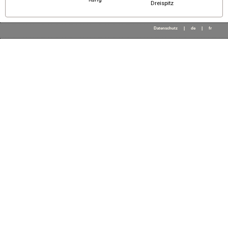
Dreispitz
Datenschutz
|
de
|
fr