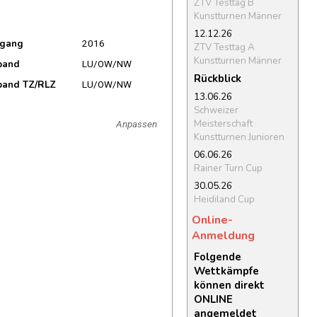
ZTV Testtag B
Kunstturnen Männer
12.12.26
rgang
2016
ZTV Testtag A
Kunstturnen Männer
band
LU/OW/NW
Rückblick
band TZ/RLZ
LU/OW/NW
13.06.26
Schweizer
Meisterschaft
Anpassen
Kunstturnen Junioren
06.06.26
Rainer Turn Cup
30.05.26
Heidiland Cup
Online-
Anmeldung
Folgende
Wettkämpfe
können direkt
ONLINE
angemeldet