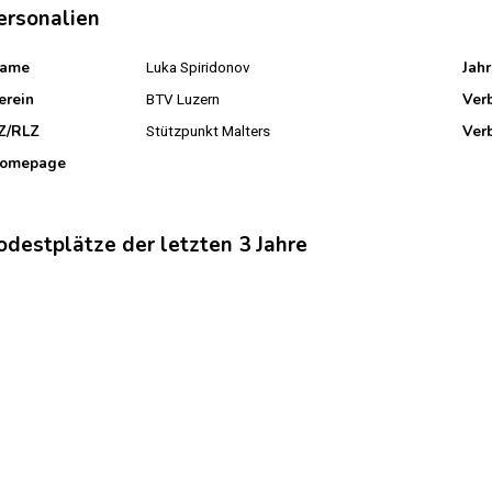
ersonalien
ame
Jah
Luka Spiridonov
erein
Ver
BTV Luzern
Z/RLZ
Ver
Stützpunkt Malters
omepage
odestplätze der letzten 3 Jahre