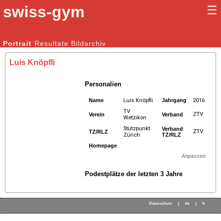
swiss-gym
☰
Kunstturnen Männer |
Portrait
Resultate
Bildarchiv
Kunstturnen Frauen
Luis Knöpfli
Personalien
Name
Luis Knöpfli
Jahrgang
2016
TV
ZTV
Verein
Verband
Wetzikon
Stützpunkt
Verband
ZTV
TZ/RLZ
Zürich
TZ/RLZ
Homepage
Anpassen
Podestplätze der letzten 3 Jahre
Datenschutz
|
de
|
fr