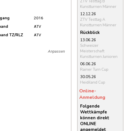
ZTV Testtag B
Kunstturnen Männer
12.12.26
rgang
2016
ZTV Testtag A
Kunstturnen Männer
band
ATV
Rückblick
band TZ/RLZ
ATV
13.06.26
Schweizer
Meisterschaft
Anpassen
Kunstturnen Junioren
06.06.26
Rainer Turn Cup
30.05.26
Heidiland Cup
Online-
Anmeldung
Folgende
Wettkämpfe
können direkt
ONLINE
angemeldet