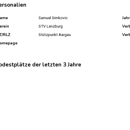
ersonalien
ame
Jah
Samuel Simkovic
erein
Ver
STV Lenzburg
Z/RLZ
Ver
Stützpunkt Aargau
omepage
odestplätze der letzten 3 Jahre