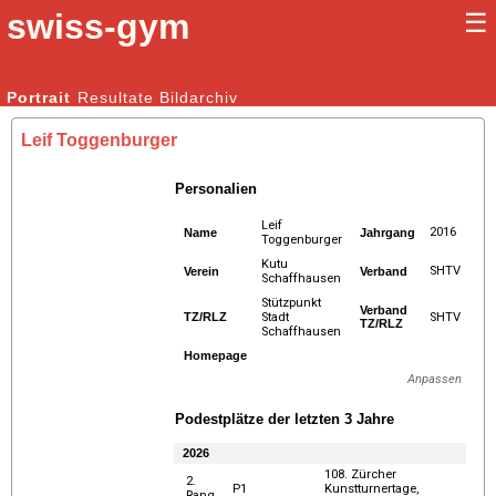
swiss-gym
☰
Kunstturnen Männer |
Portrait
Resultate
Bildarchiv
Kunstturnen Frauen
Leif Toggenburger
Personalien
Leif
2016
Name
Jahrgang
Toggenburger
Kutu
SHTV
Verein
Verband
Schaffhausen
Stützpunkt
Verband
TZ/RLZ
Stadt
SHTV
TZ/RLZ
Schaffhausen
Homepage
Anpassen
Podestplätze der letzten 3 Jahre
2026
108. Zürcher
2.
P1
Kunstturnertage,
Rang