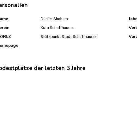
ersonalien
ame
Jah
Daniiel Shaham
erein
Ver
Kutu Schaffhausen
Z/RLZ
Ver
Stützpunkt Stadt Schaffhausen
omepage
odestplätze der letzten 3 Jahre