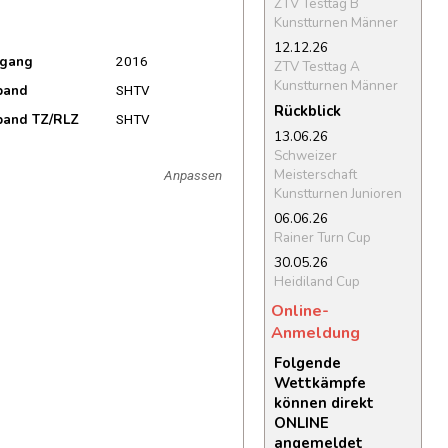
ZTV Testtag B
Kunstturnen Männer
12.12.26
rgang
2016
ZTV Testtag A
Kunstturnen Männer
band
SHTV
Rückblick
band TZ/RLZ
SHTV
13.06.26
Schweizer
Meisterschaft
Anpassen
Kunstturnen Junioren
06.06.26
Rainer Turn Cup
30.05.26
Heidiland Cup
Online-
Anmeldung
Folgende
Wettkämpfe
können direkt
ONLINE
angemeldet