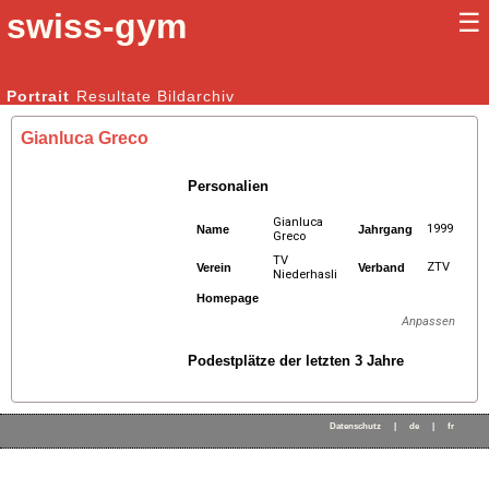
swiss-gym
☰
Kunstturnen Männer |
Portrait
Resultate
Bildarchiv
Kunstturnen Frauen
Gianluca Greco
Personalien
Gianluca
1999
Name
Jahrgang
Greco
TV
ZTV
Verein
Verband
Niederhasli
Homepage
Anpassen
Podestplätze der letzten 3 Jahre
Datenschutz
|
de
|
fr