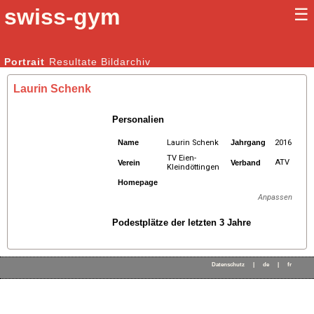
swiss-gym
☰
Kunstturnen Männer |
Portrait
Resultate
Bildarchiv
Kunstturnen Frauen
Laurin Schenk
Personalien
Name
Laurin Schenk
Jahrgang
2016
TV Eien-
ATV
Verein
Verband
Kleindöttingen
Homepage
Anpassen
Podestplätze der letzten 3 Jahre
Datenschutz
|
de
|
fr