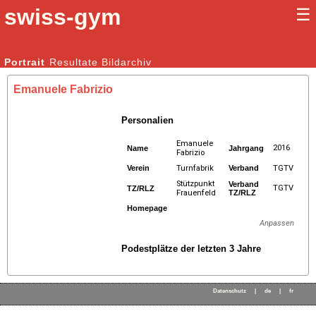
swiss-gym
☰
Kunstturnen Männer |
Portrait
Resultate
Bildarchiv
Kunstturnen Frauen
Emanuele Fabrizio
Personalien
Emanuele
2016
Name
Jahrgang
Fabrizio
Verein
Turnfabrik
Verband
TGTV
Stützpunkt
Verband
TGTV
TZ/RLZ
Frauenfeld
TZ/RLZ
Homepage
Anpassen
Podestplätze der letzten 3 Jahre
Datenschutz
|
de
|
fr