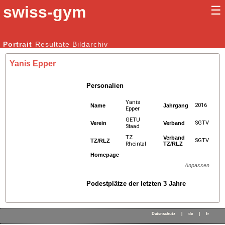
swiss-gym
☰
Kunstturnen Männer |
Portrait
Resultate
Bildarchiv
Kunstturnen Frauen
Yanis Epper
Personalien
Yanis
2016
Name
Jahrgang
Epper
GETU
SGTV
Verein
Verband
Staad
TZ
Verband
SGTV
TZ/RLZ
Rheintal
TZ/RLZ
Homepage
Anpassen
Podestplätze der letzten 3 Jahre
Datenschutz
|
de
|
fr